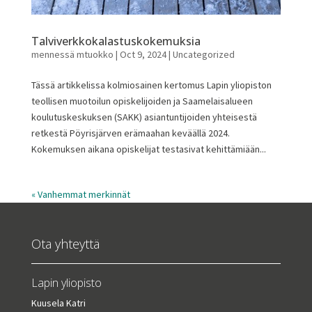
Talviverkkokalastuskokemuksia
mennessä
mtuokko
|
Oct 9, 2024
|
Uncategorized
Tässä artikkelissa kolmiosainen kertomus Lapin yliopiston
teollisen muotoilun opiskelijoiden ja Saamelaisalueen
koulutuskeskuksen (SAKK) asiantuntijoiden yhteisestä
retkestä Pöyrisjärven erämaahan keväällä 2024.
Kokemuksen aikana opiskelijat testasivat kehittämiään...
« Vanhemmat merkinnät
Ota yhteyttä
Lapin yliopisto
Kuusela Katri