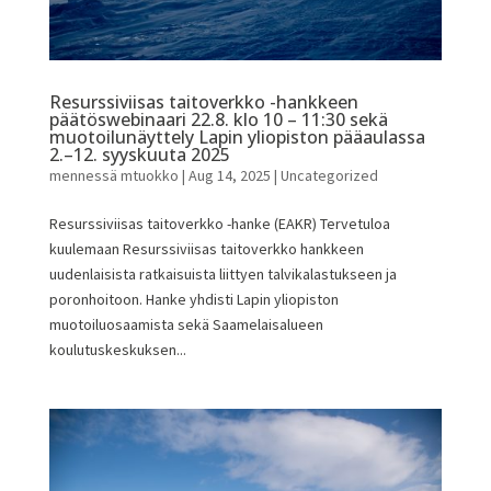
Resurssiviisas taitoverkko -hankkeen
päätöswebinaari 22.8. klo 10 – 11:30 sekä
muotoilunäyttely Lapin yliopiston pääaulassa
2.–12. syyskuuta 2025
mennessä
mtuokko
|
Aug 14, 2025
|
Uncategorized
Resurssiviisas taitoverkko -hanke (EAKR) Tervetuloa
kuulemaan Resurssiviisas taitoverkko hankkeen
uudenlaisista ratkaisuista liittyen talvikalastukseen ja
poronhoitoon. Hanke yhdisti Lapin yliopiston
muotoiluosaamista sekä Saamelaisalueen
koulutuskeskuksen...