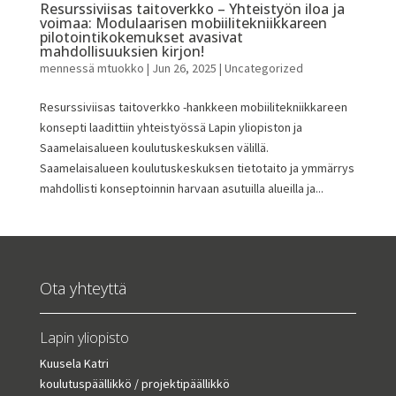
Resurssiviisas taitoverkko – Yhteistyön iloa ja
voimaa: Modulaarisen mobiilitekniikkareen
pilotointikokemukset avasivat
mahdollisuuksien kirjon!
mennessä
mtuokko
|
Jun 26, 2025
|
Uncategorized
Resurssiviisas taitoverkko -hankkeen mobiilitekniikkareen
konsepti laadittiin yhteistyössä Lapin yliopiston ja
Saamelaisalueen koulutuskeskuksen välillä.
Saamelaisalueen koulutuskeskuksen tietotaito ja ymmärrys
mahdollisti konseptoinnin harvaan asutuilla alueilla ja...
Ota yhteyttä
Lapin yliopisto
Kuusela Katri
koulutuspäällikkö / projektipäällikkö